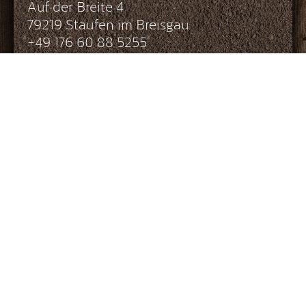
Auf der Breite 4
79219 Staufen im Breisgau
+49 176 60 88 5255
info@biohof-achhammer.de
Impressum
Datenschutz